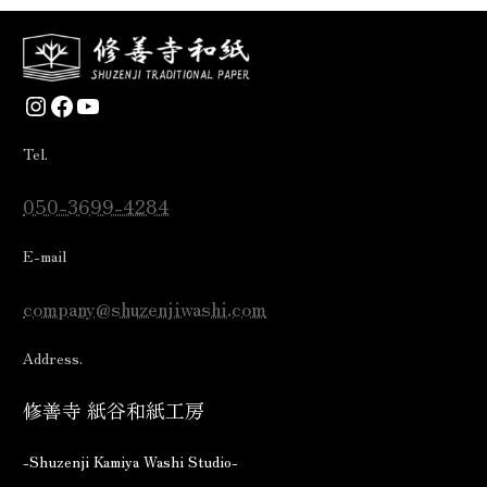
Instagram
Facebook
YouTube
Tel.
050-3699-4284
E-mail
company@shuzenjiwashi.com
Address.
修善寺 紙谷和紙工房
-Shuzenji Kamiya Washi Studio-