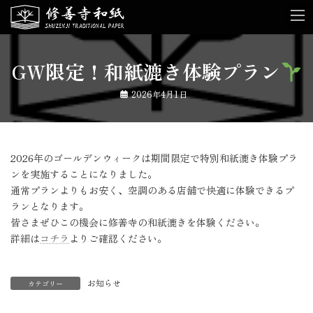
コ
ナ
ン
ビ
テ
ゲ
ン
ー
ツ
シ
GW限定！和紙漉き体験プラン
へ
ョ
ス
ン
2026年4月1日
キ
に
ッ
移
プ
動
2026年のゴールデンウィークは期間限定で特別和紙漉き体験プラ
ンを実施することになりました。
通常プランよりもお安く、空調のある店舗で快適に体験できるプ
ランとなります。
皆さまぜひこの機会に修善寺の和紙漉きを体験ください。
詳細は
コチラ
よりご確認ください。
お知らせ
カテゴリー