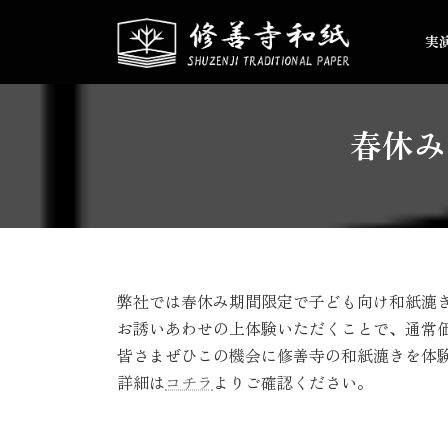
コ
ナ
ン
ビ
実
テ
ゲ
ン
ー
ツ
シ
へ
ョ
春休み
ス
ン
キ
に
ッ
移
プ
動
弊社では春休み期間限定で子ども向け和紙漉
お誘いあわせの上体験いただくことで、通常
皆さまぜひこの機会に修善寺の和紙漉きを体
詳細は
コチラ
よりご確認ください。