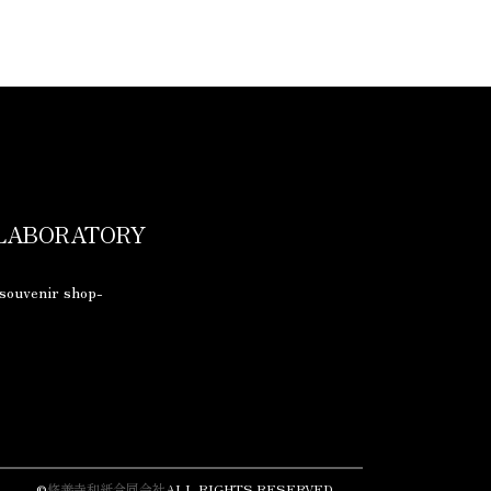
 LABORATORY
souvenir shop-
©
修善寺和紙合同会社
ALL RIGHTS RESERVED.