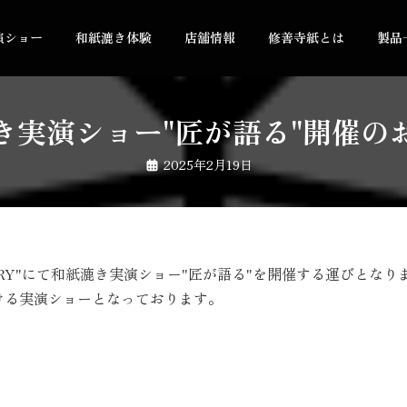
演ショー
和紙漉き体験
店舗情報
修善寺紙とは
製品
き実演ショー"匠が語る"開催の
2025年2月19日
RATORY"にて和紙漉き実演ショー"匠が語る"を開催する運びとな
ける実演ショーとなっております。