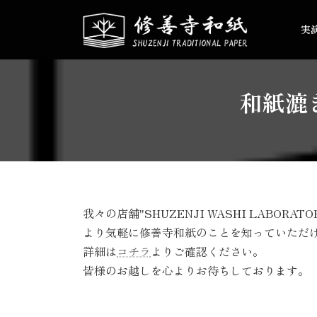
コ
ナ
ン
ビ
実
テ
ゲ
ン
ー
ツ
シ
へ
ョ
和紙漉
ス
ン
キ
に
ッ
移
プ
動
我々の店舗"SHUZENJI WASHI LABO
より気軽に修善寺和紙のことを知っていただ
詳細は
コチラ
よりご確認ください。
皆様のお越しを心よりお待ちしております。