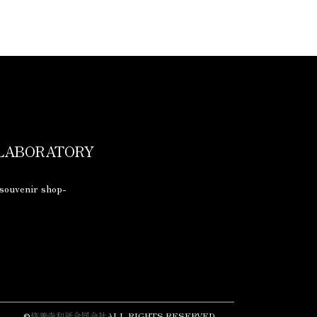
 LABORATORY
souvenir shop-
©
修善寺和紙合同会社
ALL RIGHTS RESERVED.